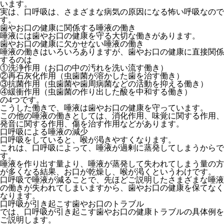
います。
実は、口呼吸は、さまざまな病気の原因になる怖い呼吸なので
す。
歯やお口の健康に関係する唾液の働き
唾液には歯やお口の健康を守る大切な働きがあります。
歯やお口の健康に欠かせない唾液の働き
唾液の働きはいろいろありますが、歯やお口の健康に直接関係
するのは
①洗浄作用（お口の中の汚れを洗い流す働き）
②再石灰化作用（虫歯菌が溶かした歯を治す働き）
③抗菌作用（虫歯菌や歯周病菌などの活動を抑える働き）
④緩衝作用（虫歯菌の作り出した酸を中和する働き）
の4つです。
こうした働きで、唾液は歯やお口の健康を守っています。
この他の唾液の働きとしては、消化作用、味覚に関する作用、
発音に関する作用、傷を治す作用などがあります。
口呼吸による唾液の減少
口呼吸をしていると、喉が渇きやすくなります。
これは、口呼吸によって、唾液が過剰に蒸発してしまうからで
す。
唾液を作り出す量より、唾液が蒸発して失われてしまう量の方
が多くなる結果、お口が乾燥し、喉が渇くというわけです。
口呼吸で唾液が減ることで、先ほどご説明したさまざまな唾液
の働きが失われてしまいますから、歯やお口の健康を保てなく
なります。
口呼吸が引き起こす歯やお口のトラブル
では、口呼吸が引き起こす歯やお口の健康トラブルの具体例を
ご説明します。