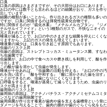
口臭
口臭の原因はさまざまですが、その大部分はお口にあります。
お口の中には数千とも言われるほどの細菌がおり、ガスを作り
出しています。
細菌の種類が多いことから、作り出されるガスの種類も多いの
ですが、口臭に関係するのは揮発性硫黄化合物です。
特に関係するのが『硫化水素』『メチルメルカプタン』『ジメ
チルサルイファイド』という3種類のガスで、不快なニオイの
元と言われています。
唾液が減ることで、お口の中のさまざまな細菌を抑えにくくな
りますから、上記のガスの発生も増えてしまいます。
唾液量の減少は、口臭を引き起こす原因でもあります。
虫歯のリスク上昇
虫歯の原因は、ストレプトコッカス・ミュータンス菌、すなわ
ち虫歯菌です。
虫歯菌が、お口の中で食べカスや磨き残しを利用して、酸を作
り出します。
この酸が歯を溶かして虫歯が発生します。
唾液が十分あれば、『虫歯菌の活動を抑える』『お口の中の汚
れを洗い流す』『酸を中和する』『酸に溶かされた歯を治す』
ことができるため、虫歯になりにくくなります。
口呼吸をすると、唾液が蒸発して減ってしまうため、虫歯のリ
スクが高まります。
歯周病のリスク上昇
歯周病の原因は、アクチノバチラス・アクチノミセテムコミタ
ンスなどの歯周病菌です。
歯周病菌が作り出す毒素が歯肉や歯を支える歯槽骨という骨に
ダメージを与えることで、歯肉の腫れや歯のぐらぐら化をもた