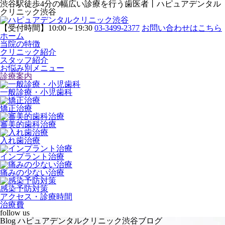
渋谷駅徒歩4分の幅広い診療を行う歯医者丨ハピュアデンタル
クリニック渋谷
【受付時間】10:00～19:30
03-3499-2377
お問い合わせはこちら
ホーム
当院の特徴
クリニック紹介
スタッフ紹介
お悩み別メニュー
診療案内
一般診療・小児歯科
矯正治療
審美的歯科治療
入れ歯治療
インプラント治療
痛みの少ない治療
感染予防対策
アクセス・診療時間
治療費
follow us
Blog
ハピュアデンタルクリニック渋谷ブログ