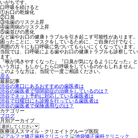
いがちです。
口呼吸を続けると
①お口の乾燥化
②口臭
③虫歯のリスク上昇
④歯周病のリスク上昇
⑤歯並びの悪化
など歯やお口の健康トラブルを引き起こす可能性があります。
困ったことに、マスクをしているために、ご自身だけでなく、
周囲の方々にも口呼吸に気づいてもらいにくくなっています。
当院では、口呼吸による歯やお口の健康トラブルも診察してい
ます。
『喉が渇きやすくなった』『口臭が気になるようになった』と
いう方は、もしかしたら口呼吸をしているのかもしれません。
このような方は、当院で一度ご相談ください。
戻る
最新記事
渋谷の東口にあるおすすめの歯医者は
渋谷の歯医者で顎関節症の治療をしているのは？
渋谷でネット予約に対応している歯医者は
渋谷で日曜日にも診療を行っている歯医者は
渋谷の歯医者で保険適用なのは？
カテゴリー
ブログ
月別アーカイブ
医療法人スマイル・クリエイトグループ医院