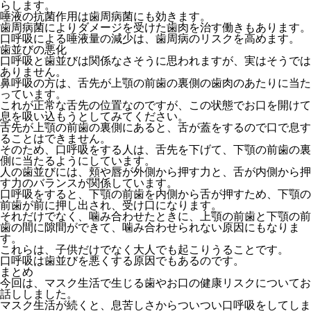
らします。
唾液の抗菌作用は歯周病菌にも効きます。
歯周病菌によりダメージを受けた歯肉を治す働きもあります。
口呼吸による唾液量の減少は、歯周病のリスクを高めます。
歯並びの悪化
口呼吸と歯並びは関係なさそうに思われますが、実はそうでは
ありません。
鼻呼吸の方は、舌先が上顎の前歯の裏側の歯肉のあたりに当た
っています。
これが正常な舌先の位置なのですが、この状態でお口を開けて
息を吸い込もうとしてみてください。
舌先が上顎の前歯の裏側にあると、舌が蓋をするので口で息す
ることはできません。
そのため、口呼吸をする人は、舌先を下げて、下顎の前歯の裏
側に当たるようにしています。
人の歯並びには、頬や唇が外側から押す力と、舌が内側から押
す力のバランスが関係しています。
口呼吸をすると、下顎の前歯を内側から舌が押すため、下顎の
前歯が前に押し出され、受け口になります。
それだけでなく、噛み合わせたときに、上顎の前歯と下顎の前
歯の間に隙間ができて、噛み合わせられない原因にもなりま
す。
これらは、子供だけでなく大人でも起こりうることです。
口呼吸は歯並びを悪くする原因でもあるのです。
まとめ
今回は、マスク生活で生じる歯やお口の健康リスクについてお
話ししました。
マスク生活が続くと、息苦しさからついつい口呼吸をしてしま