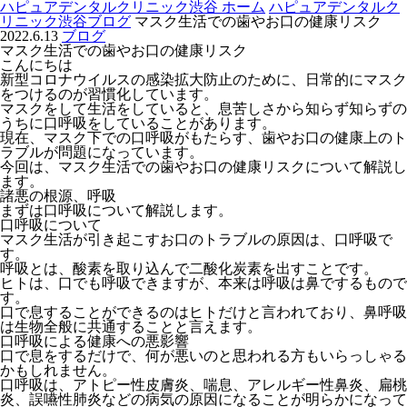
ハピュアデンタルクリニック渋谷 ホーム
ハピュアデンタルク
リニック渋谷ブログ
マスク生活での歯やお口の健康リスク
2022.6.13
ブログ
マスク生活での歯やお口の健康リスク
こんにちは
新型コロナウイルスの感染拡大防止のために、日常的にマスク
をつけるのが習慣化しています。
マスクをして生活をしていると、息苦しさから知らず知らずの
うちに口呼吸をしていることがあります。
現在、マスク下での口呼吸がもたらす、歯やお口の健康上のト
ラブルが問題になっています。
今回は、マスク生活での歯やお口の健康リスクについて解説し
ます。
諸悪の根源、呼吸
まずは口呼吸について解説します。
口呼吸について
マスク生活が引き起こすお口のトラブルの原因は、口呼吸で
す。
呼吸とは、酸素を取り込んで二酸化炭素を出すことです。
ヒトは、口でも呼吸できますが、本来は呼吸は鼻でするもので
す。
口で息することができるのはヒトだけと言われており、鼻呼吸
は生物全般に共通することと言えます。
口呼吸による健康への悪影響
口で息をするだけで、何が悪いのと思われる方もいらっしゃる
かもしれません。
口呼吸は、アトピー性皮膚炎、喘息、アレルギー性鼻炎、扁桃
炎、誤嚥性肺炎などの病気の原因になることが明らかになって