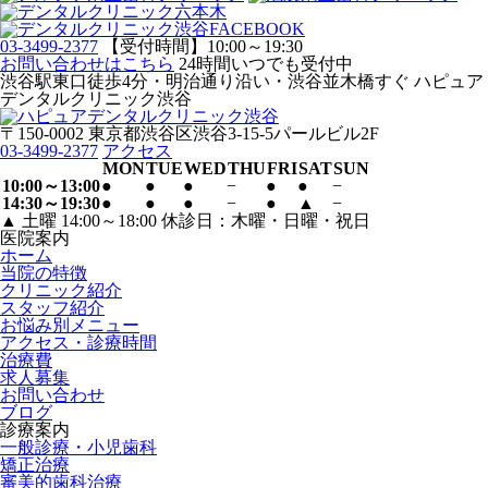
03-3499-2377
【受付時間】10:00～19:30
お問い合わせはこちら
24時間いつでも受付中
渋谷駅東口徒歩4分・明治通り沿い・渋谷並木橋すぐ ハピュア
デンタルクリニック渋谷
〒150-0002 東京都渋谷区渋谷3-15-5パールビル2F
03-3499-2377
アクセス
MON
TUE
WED
THU
FRI
SAT
SUN
10:00～13:00
●
●
●
−
●
●
−
14:30～19:30
●
●
●
−
●
▲
−
▲ 土曜 14:00～18:00 休診日：木曜・日曜・祝日
医院案内
ホーム
当院の特徴
クリニック紹介
スタッフ紹介
お悩み別メニュー
アクセス・診療時間
治療費
求人募集
お問い合わせ
ブログ
診療案内
一般診療・小児歯科
矯正治療
審美的歯科治療