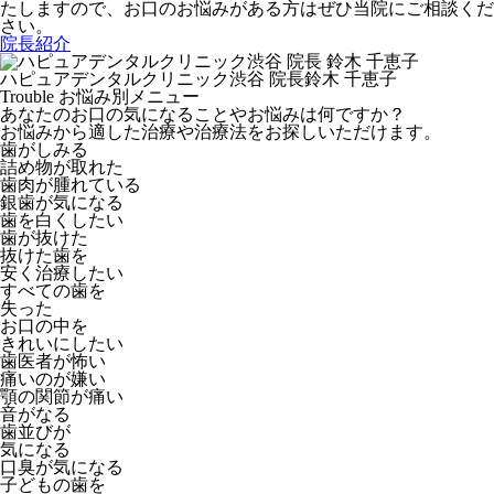
たしますので、お口のお悩みがある方はぜひ当院にご相談くだ
さい。
院長紹介
ハピュアデンタルクリニック渋谷
院長
鈴木 千恵子
Trouble
お悩み別メニュー
あなたのお口の気になることやお悩みは何ですか？
お悩みから適した治療や治療法をお探しいただけます。
歯がしみる
詰め物が取れた
歯肉が腫れている
銀歯が気になる
歯を白くしたい
歯が抜けた
抜けた歯を
安く治療したい
すべての歯を
失った
お口の中を
きれいにしたい
歯医者が怖い
痛いのが嫌い
顎の関節が痛い
音がなる
歯並びが
気になる
口臭が気になる
子どもの歯を