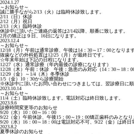
2024.1.27
～お知らせ～
誠に勝手ながら2/13（火）は臨時休診致します。
2/11（日）休診
2/12（月）祝日
2/13（火）臨時休診
休診中に頂いたご連絡の返答は2/14以降、順番に致します。
2月の矯正は９日、16日になります。
2023.12.4
～お知らせ～
12/18（月）午前は通常診療、午後は14：30～17：00となりま
抜歯などの外科処置は12/25（月）が最終日です。
☆年末年始は下記の日程になります。
12/27（水）通常診療（年内最後の診療になります）
12/28（木）午前：休診 午後：急患のみ対応（14：30～18：0
12/29（金）～1/4（木）冬季休診
1/5（金）10：30から診療開始
※休診中に頂いたお問い合わせにつきましては、翌診療日に順
2023.10.14
～お知らせ～
11/4（土）臨時休診致します。電話対応は終日致します。
2023.9.6
診療時間変更等のお知らせ
9/20（水）10：00～16：00
9/22（金）午前休診、午後15：00～19：00矯正歯科のみ
9/20（水）16：00～18：00は電話対応不可、9/22（金）
2023.8.2
夏季休診のお知らせ