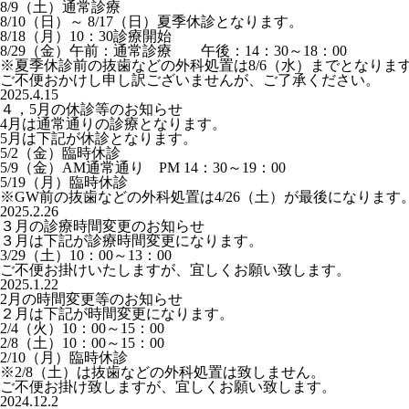
8/9（土）通常診療
8/10（日）～ 8/17（日）夏季休診となります。
8/18（月）10：30診療開始
8/29（金）午前：通常診療 午後：14：30～18：00
※夏季休診前の抜歯などの外科処置は8/6（水）までとなりま
ご不便おかけし申し訳ございませんが、ご了承ください。
2025.4.15
４，5月の休診等のお知らせ
4月は通常通りの診療となります。
5月は下記が休診となります。
5/2（金）臨時休診
5/9（金）AM通常通り PM 14：30～19：00
5/19（月）臨時休診
※GW前の抜歯などの外科処置は4/26（土）が最後になります
2025.2.26
３月の診療時間変更のお知らせ
３月は下記が診療時間変更になります。
3/29（土）10：00～13：00
ご不便お掛けいたしますが、宜しくお願い致します。
2025.1.22
2月の時間変更等のお知らせ
２月は下記が時間変更になります。
2/4（火）10：00～15：00
2/8（土）10：00～15：00
2/10（月）臨時休診
※2/8（土）は抜歯などの外科処置は致しません。
ご不便お掛け致しますが、宜しくお願い致します。
2024.12.2