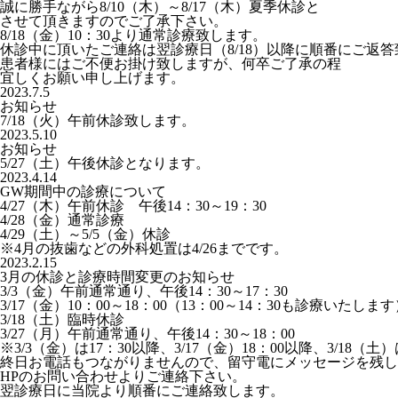
誠に勝手ながら8/10（木）～8/17（木）夏季休診と
させて頂きますのでご了承下さい。
8/18（金）10：30より通常診療致します。
休診中に頂いたご連絡は翌診療日（8/18）以降に順番にご返
患者様にはご不便お掛け致しますが、何卒ご了承の程
宜しくお願い申し上げます。
2023.7.5
お知らせ
7/18（火）午前休診致します。
2023.5.10
お知らせ
5/27（土）午後休診となります。
2023.4.14
GW期間中の診療について
4/27（木）午前休診 午後14：30～19：30
4/28（金）通常診療
4/29（土）～5/5（金）休診
※4月の抜歯などの外科処置は4/26までです。
2023.2.15
3月の休診と診療時間変更のお知らせ
3/3（金）午前通常通り、午後14：30～17：30
3/17（金）10：00～18：00（13：00～14：30も診療いたしま
3/18（土）臨時休診
3/27（月）午前通常通り、午後14：30～18：00
※3/3（金）は17：30以降、3/17（金）18：00以降、3/18（土
終日お電話もつながりませんので、留守電にメッセージを残し
HPのお問い合わせよりご連絡下さい。
翌診療日に当院より順番にご連絡致します。