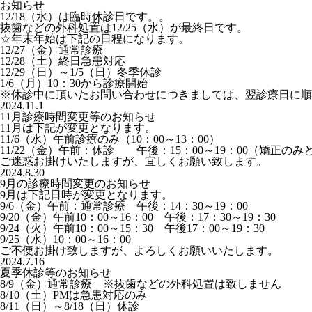
お知らせ
12/18（水）は臨時休診日です。。
抜歯などの外科処置は12/25（水）が最終日です。
☆年末年始は下記の日程になります。
12/27（金）通常診療
12/28（土）終日急患対応
12/29（日）～1/5（日）冬季休診
1/6（月）10：30から診療開始
※休診中に頂いたお問い合わせにつきましては、翌診療日に順
2024.11.1
11月診療時間変更等のお知らせ
11月は下記が変更となります。
11/6（水）午前診療のみ（10：00～13：00）
11/22（金）午前：休診 午後：15：00～19：00（矯正の
ご迷惑お掛けいたしますが、宜しくお願い致します。
2024.8.30
9月の診療時間変更のお知らせ
9月は下記日時が変更となります。
9/6（金）午前：通常診療 午後：14：30～19：00
9/20（金）午前10：00～16：00 午後：17：30～19：30
9/24（火）午前10：00～15：30 午後17：00～19：30
9/25（水）10：00～16：00
ご不便お掛け致しますが、よろしくお願いいたします。
2024.7.16
夏季休診等のお知らせ
8/9（金）通常診療 ※抜歯などの外科処置は致しません
8/10（土）PMは急患対応のみ
8/11（日）～8/18（日）休診