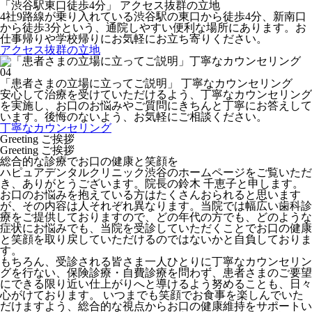
「渋谷駅東口徒歩4分」
アクセス抜群の立地
4社9路線が乗り入れている渋谷駅の東口から徒歩4分、新南口
から徒歩3分という、通院しやすい便利な場所にあります。お
仕事帰りや学校帰りにお気軽にお立ち寄りください。
アクセス抜群の立地
04
「患者さまの立場に立ってご説明」
丁寧なカウンセリング
安心して治療を受けていただけるよう、丁寧なカウンセリング
を実施し、お口のお悩みやご質問にきちんと丁寧にお答えして
います。後悔のないよう、お気軽にご相談ください。
丁寧なカウンセリング
Greeting
ご挨拶
Greeting
ご挨拶
総合的な診療でお口の健康と笑顔を
ハピュアデンタルクリニック渋谷のホームページをご覧いただ
き、ありがとうございます。院長の鈴木 千恵子と申します。
お口のお悩みを抱えている方はたくさんおられると思います
が、その内容は人それぞれ異なります。当院では幅広い歯科診
療をご提供しておりますので、どの年代の方でも、どのような
症状にお悩みでも、当院を受診していただくことでお口の健康
と笑顔を取り戻していただけるのではないかと自負しておりま
す。
もちろん、受診される皆さま一人ひとりに丁寧なカウンセリン
グを行ない、保険診療・自費診療を問わず、患者さまのご要望
にできる限り近い仕上がりへと導けるよう努めることも、日々
心がけております。 いつまでも笑顔でお食事を楽しんでいた
だけますよう、総合的な視点からお口の健康維持をサポートい