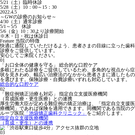
5/21（土）臨時休診
5/28（土）10：00～15：30
2022.4.5
～GWの診療のお知らせ～
4/30（土）通常診療
5/1～5/5 休診
5/6（金）10：30より診療開始
※木・日・祝は休診日
Feature
当院の特徴
快適に通院していただけるよう、患者さまの目線に立った歯科
診療をご提供しています。
安心してご来院ください。
01
「お口全体の健康を守る」
総合的な口腔ケア
多岐にわたる診療をご提供しているため、多角的な視点から症
状を見きわめ、幅広い治療法のなかから患者さまに適したもの
を選びます。保険診療・自費診療いずれも対応しています。
総合的な口腔ケア
02
「難症例矯正治療も対応」
指定自立支援医療機関
（育成医療・更生医療）との連携
厚生労働大臣が定める難症例の矯正治療は、「指定自立支援医
療機関」であれば保険を適用できます。同機関である当院のグ
ループ医院
「池袋矯正歯科クリニック」
をご紹介します。
指定自立支援医療機関
（育成・更生）との連携
03