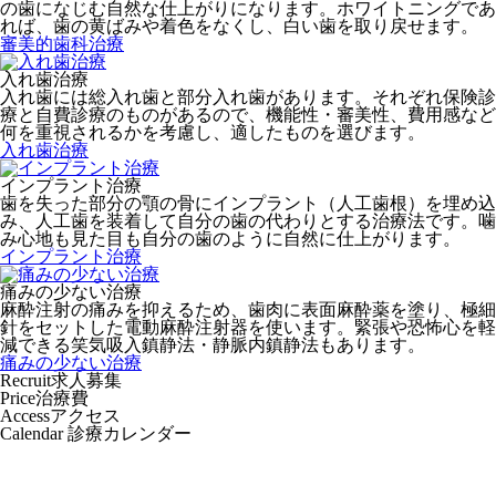
の歯になじむ自然な仕上がりになります。ホワイトニングであ
れば、歯の黄ばみや着色をなくし、白い歯を取り戻せます。
審美的歯科治療
入れ歯治療
入れ歯には総入れ歯と部分入れ歯があります。それぞれ保険診
療と自費診療のものがあるので、機能性・審美性、費用感など
何を重視されるかを考慮し、適したものを選びます。
入れ歯治療
インプラント治療
歯を失った部分の顎の骨にインプラント（人工歯根）を埋め込
み、人工歯を装着して自分の歯の代わりとする治療法です。噛
み心地も見た目も自分の歯のように自然に仕上がります。
インプラント治療
痛みの少ない治療
麻酔注射の痛みを抑えるため、歯肉に表面麻酔薬を塗り、極細
針をセットした電動麻酔注射器を使います。緊張や恐怖心を軽
減できる笑気吸入鎮静法・静脈内鎮静法もあります。
痛みの少ない治療
Recruit
求人募集
Price
治療費
Access
アクセス
Calendar
診療カレンダー