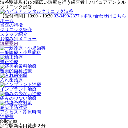
渋谷駅徒歩4分の幅広い診療を行う歯医者丨ハピュアデンタル
クリニック渋谷
【受付時間】10:00～19:30
03-3499-2377
お問い合わせはこちら
ホーム
当院の特徴
クリニック紹介
スタッフ紹介
お悩み別メニュー
診療案内
一般診療・小児歯科
矯正治療
審美的歯科治療
入れ歯治療
インプラント治療
痛みの少ない治療
感染予防対策
アクセス・診療時間
治療費
follow us
渋谷駅新南口徒歩２分