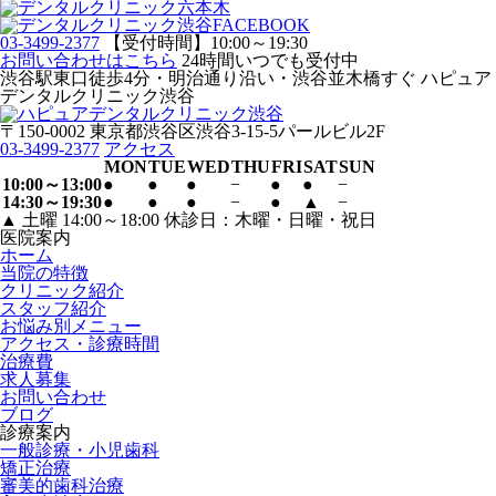
03-3499-2377
【受付時間】10:00～19:30
お問い合わせはこちら
24時間いつでも受付中
渋谷駅東口徒歩4分・明治通り沿い・渋谷並木橋すぐ ハピュア
デンタルクリニック渋谷
〒150-0002 東京都渋谷区渋谷3-15-5パールビル2F
03-3499-2377
アクセス
MON
TUE
WED
THU
FRI
SAT
SUN
10:00～13:00
●
●
●
−
●
●
−
14:30～19:30
●
●
●
−
●
▲
−
▲ 土曜 14:00～18:00 休診日：木曜・日曜・祝日
医院案内
ホーム
当院の特徴
クリニック紹介
スタッフ紹介
お悩み別メニュー
アクセス・診療時間
治療費
求人募集
お問い合わせ
ブログ
診療案内
一般診療・小児歯科
矯正治療
審美的歯科治療