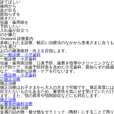
診てほしい
歯肉から
血が出る
親知らずを
抜きたい
虫歯・歯周病を
予防したい
入れ歯が目立つ
のが嫌だ
Treatment
診療案内
多岐にわたる診療、幅広い治療法のなかから患者さまに合うも
のを選び、
お口の健康維持・向上を目指します。
一般診療・小児歯科
虫歯・歯周病治療、口臭予防、歯磨き指導やクリーニングなど
の予防ケア、虫歯予防対策を含めた小児歯科、親知らずの抜歯
など、一般的な診療・ケアを行ないます。
一般診療・小児歯科
矯正治療
矯正治療はお子さまから大人の方まで可能です。矯正装置には
目立たないものもあるため、審美性を気にせず受けていただけ
ます。また、顎の異常や顎関節症などにも対応します。
矯正治療
審美的歯科治療
金属の詰め物・被せ物をセラミック（陶材）にすることで周り