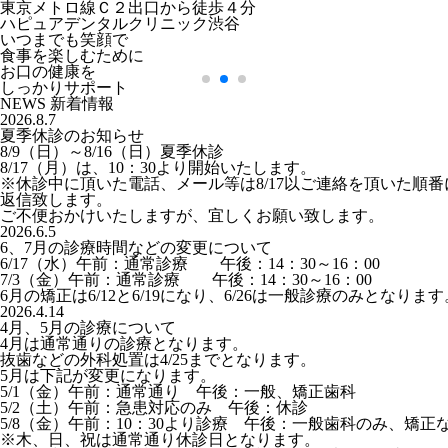
東京メトロ線Ｃ２出口から徒歩４分
ハピュアデンタルクリニック渋谷
いつまでも笑顔
で
食事を楽しむ
ために
お口の健康
を
しっかりサポート
NEWS
新着情報
2026.8.7
夏季休診のお知らせ
8/9（日）～8/16（日）夏季休診
8/17（月）は、10：30より開始いたします。
※休診中に頂いた電話、メール等は8/17以ご連絡を頂いた順番
返信致します。
ご不便おかけいたしますが、宜しくお願い致します。
2026.6.5
6、7月の診療時間などの変更について
6/17（水）午前：通常診療 午後：14：30～16：00
7/3（金）午前：通常診療 午後：14：30～16：00
6月の矯正は6/12と6/19になり、6/26は一般診療のみとなります
2026.4.14
4月、5月の診療について
4月は通常通りの診療となります。
抜歯などの外科処置は4/25までとなります。
5月は下記が変更になります。
5/1（金）午前：通常通り 午後：一般、矯正歯科
5/2（土）午前：急患対応のみ 午後：休診
5/8（金）午前：10：30より診療 午後：一般歯科のみ、矯正
※木、日、祝は通常通り休診日となります。