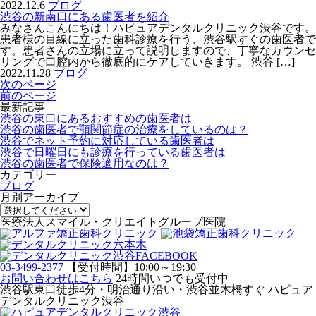
2022.12.6
ブログ
渋谷の新南口にある歯医者を紹介
みなさんこんにちは！ハピュアデンタルクリニック渋谷です。
患者様の目線に立った歯科診療を行う、渋谷駅すぐの歯医者で
す。患者さんの立場に立って説明しますので、丁寧なカウンセ
リングで口腔内から徹底的にケアしていきます。 渋谷 […]
2022.11.28
ブログ
navigation
次のページ
前のページ
最新記事
渋谷の東口にあるおすすめの歯医者は
渋谷の歯医者で顎関節症の治療をしているのは？
渋谷でネット予約に対応している歯医者は
渋谷で日曜日にも診療を行っている歯医者は
渋谷の歯医者で保険適用なのは？
カテゴリー
ブログ
月別アーカイブ
医療法人スマイル・クリエイトグループ医院
03-3499-2377
【受付時間】10:00～19:30
お問い合わせはこちら
24時間いつでも受付中
渋谷駅東口徒歩4分・明治通り沿い・渋谷並木橋すぐ ハピュア
デンタルクリニック渋谷